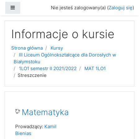
Przejdź do głównej zawartości
Panel boczny
Nie jesteś zalogowany(a) (
Zaloguj się
)
Informacje o kursie
Strona główna
Kursy
III Liceum Ogólnokształcące dla Dorosłych w
Białymstoku
1LO1 semestr II 2021/2022
MAT 1LO1
Streszczenie
Matematyka
Prowadzący:
Kamil
Bienias