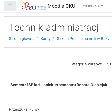
Przejdź do głównej zawartości
Moodle CKU
Panel boczny
Polski ‎(pl)‎
Technik administracji
Strona główna
Kursy
Szkoła Policealna nr 5 w Biały
Kategorie kursów:
Semestr 1SP1ad – opiekun semestru Renata Olesiejuk
Przeszukaj kursy