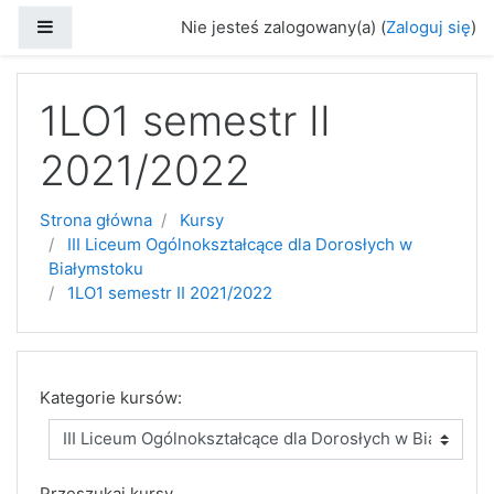
Przejdź do głównej zawartości
Panel boczny
Nie jesteś zalogowany(a) (
Zaloguj się
)
1LO1 semestr II
2021/2022
Strona główna
Kursy
III Liceum Ogólnokształcące dla Dorosłych w
Białymstoku
1LO1 semestr II 2021/2022
Kategorie kursów:
Przeszukaj kursy